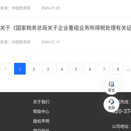
来源：中国税务网
2026.07.20
关于《国家税务总局关于企业重组业务所得税处理有关
来源：中国税务网
2026.07.17
...
1
2
3
4
5
6
7
8
留言
关于我们
客服热线：（
客服
020-37
帮助中心
版权声明
公司地址：
用户协议