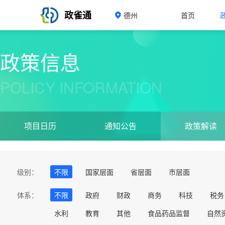
政雀通
德州
首页
政策信息
POLICY INFORMATION
项目日历
通知公告
政策解读
级别：
不限
国家层面
省层面
市层面
体系：
不限
政府
财政
商务
科技
税务
水利
教育
其他
食品药品监督
自然