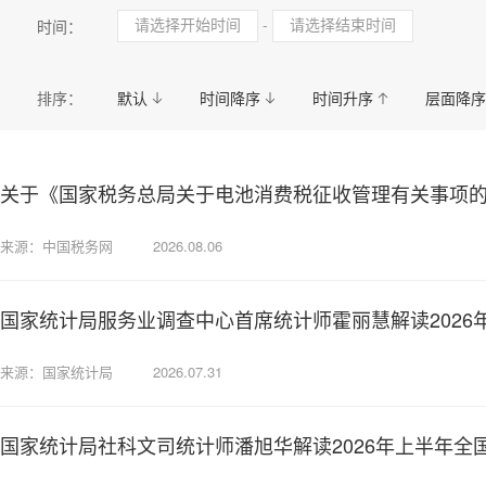
民政
司法
自然规划
卫生健康
国资
-
时间：
应急管理
统计
医疗保障局
城市管理和综
排序：
默认
时间降序
时间升序
层面降序
关于《国家税务总局关于电池消费税征收管理有关事项
来源：中国税务网
2026.08.06
国家统计局服务业调查中心首席统计师霍丽慧解读2026
来源：国家统计局
2026.07.31
国家统计局社科文司统计师潘旭华解读2026年上半年